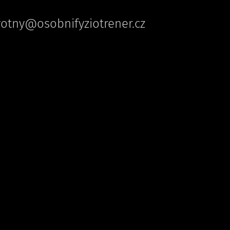
votny@osobnifyziotrener.cz